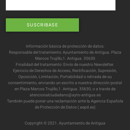
Información básica de protección de datos:
Responsable del tratamiento: Ayuntamiento de Antigua. Plaza
Marcos Trujillo,1. Antigua. 35630
Finalidad del tratamiento: Envío de nuestro Newsletter.
Ejercicio de Derechos de Acceso, Rectificación, Supresión,
Oposición, Limitación, Portabilidad o retirada de su
consentimiento, enviando un escrito a nuestra dirección postal
en Plaza Marcos Trujillo,1. Antigua. 35630, o a través de
atencionalciudadano@ayto-antigua.es
También puede poner una reclamación ante la Agencia Española
de Protección de Datos ( aepd.es)
Copyright © 2021. Ayuntamiento de Antigua