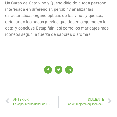
Un Curso de Cata vino y Queso dirigido a toda persona
interesada en diferenciar, percibir y analizar las
características organolépticas de los vinos y quesos,
detallando los pasos previos que deben seguirse en la
cata, y concluye Estupiñán, así como los maridajes más
idóneos según la fuerza de sabores o aromas.
ANTERIOR
SIGUIENTE
La Copa Internacional de Tiro en MorroNegro alcanza su más alto nivel en calidad, participantes y magnífico ambiente
Los 35 mejores equipos de Canarias participan este sábado en el XII Motor Solidario en Antigua