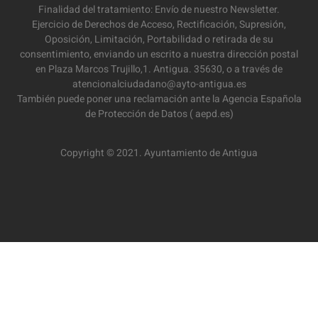
Finalidad del tratamiento: Envío de nuestro Newsletter.
Ejercicio de Derechos de Acceso, Rectificación, Supresión,
Oposición, Limitación, Portabilidad o retirada de su
consentimiento, enviando un escrito a nuestra dirección postal
en Plaza Marcos Trujillo,1. Antigua. 35630, o a través de
atencionalciudadano@ayto-antigua.es
También puede poner una reclamación ante la Agencia Española
de Protección de Datos ( aepd.es)
Copyright © 2021. Ayuntamiento de Antigua