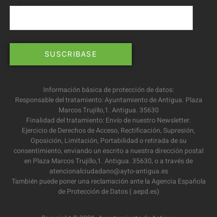
Información básica de protección de datos:
Responsable del tratamiento: Ayuntamiento de Antigua. Plaza
Marcos Trujillo,1. Antigua. 35630
Finalidad del tratamiento: Envío de nuestro Newsletter.
Ejercicio de Derechos de Acceso, Rectificación, Supresión,
Oposición, Limitación, Portabilidad o retirada de su
consentimiento, enviando un escrito a nuestra dirección postal
en Plaza Marcos Trujillo,1. Antigua. 35630, o a través de
atencionalciudadano@ayto-antigua.es
También puede poner una reclamación ante la Agencia Española
de Protección de Datos ( aepd.es)