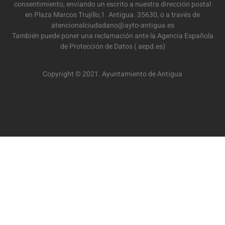
consentimiento, enviando un escrito a nuestra dirección postal
en Plaza Marcos Trujillo,1. Antigua. 35630, o a través de
atencionalciudadano@ayto-antigua.es
También puede poner una reclamación ante la Agencia Española
de Protección de Datos ( aepd.es)
Copyright © 2021. Ayuntamiento de Antigua