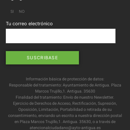
SI
NO
Tu correo electrónico
Información básica de protección de datos:
Responsable del tratamiento: Ayuntamiento de Antigua. Plaza
Marcos Trujillo,1. Antigua. 35630
Finalidad del tratamiento: Envío de nuestro Newsletter.
Ejercicio de Derechos de Acceso, Rectificación, Supresión,
Oposición, Limitación, Portabilidad o retirada de su
consentimiento, enviando un escrito a nuestra dirección postal
en Plaza Marcos Trujillo,1. Antigua. 35630, o a través de
atencionalciudadano@ayto-antigua.es