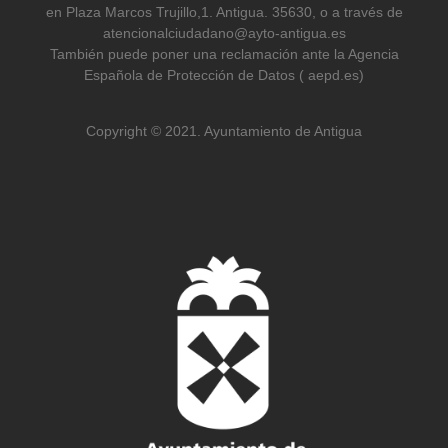
en Plaza Marcos Trujillo,1. Antigua. 35630, o a través de
atencionalciudadano@ayto-antigua.es
También puede poner una reclamación ante la Agencia
Española de Protección de Datos ( aepd.es)
Copyright © 2021. Ayuntamiento de Antigua