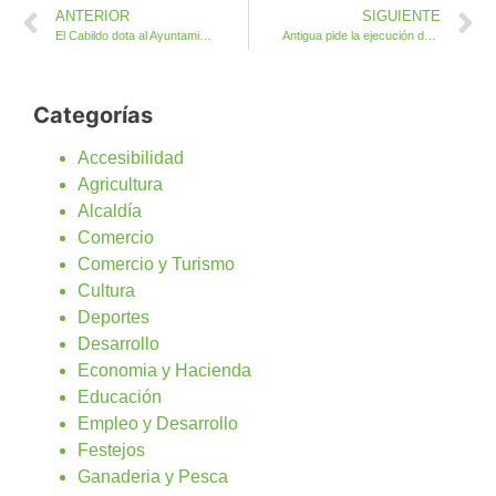
ANTERIOR
SIGUIENTE
El Cabildo dota al Ayuntamiento de Antigua de una ayuda de 12.000 euros para la elaboración de su catálogo de protección del patrimonio cultural
Antigua pide la ejecución del Plan de Colaboración del Cabildo en Infraestructuras necesarias en el Municipio
Categorías
Accesibilidad
Agricultura
Alcaldía
Comercio
Comercio y Turismo
Cultura
Deportes
Desarrollo
Economia y Hacienda
Educación
Empleo y Desarrollo
Festejos
Ganaderia y Pesca