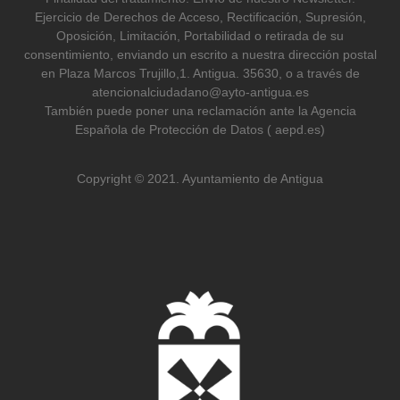
Ejercicio de Derechos de Acceso, Rectificación, Supresión,
Oposición, Limitación, Portabilidad o retirada de su
consentimiento, enviando un escrito a nuestra dirección postal
en Plaza Marcos Trujillo,1. Antigua. 35630, o a través de
atencionalciudadano@ayto-antigua.es
También puede poner una reclamación ante la Agencia
Española de Protección de Datos ( aepd.es)
Copyright © 2021. Ayuntamiento de Antigua