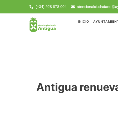
(+34) 928 878 004
atencionalciudadano@ay
INICIO
AYUNTAMIEN
Antigua renueva 