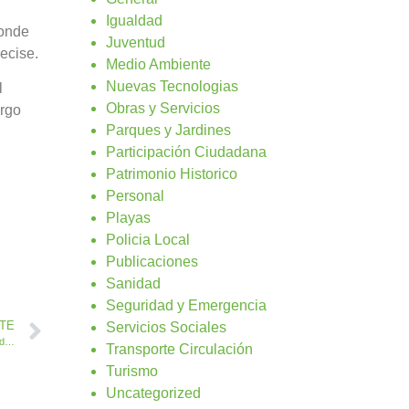
Igualdad
ponde
Juventud
ecise.
Medio Ambiente
Nuevas Tecnologias
l
Obras y Servicios
argo
Parques y Jardines
Participación Ciudadana
Patrimonio Historico
Personal
Playas
Policia Local
Publicaciones
Sanidad
Seguridad y Emergencia
NTE
Servicios Sociales
La Comandancia presenta un estudio favorable al Cuartel de la Guardia Civil en Caleta de Fuste
Transporte Circulación
Turismo
Uncategorized