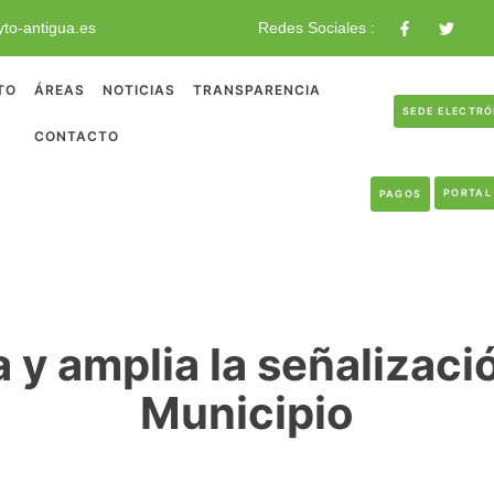
to-antigua.es
Redes Sociales :
TO
ÁREAS
NOTICIAS
TRANSPARENCIA
SEDE ELECTR
CONTACTO
PORTAL
PAGOS
y amplia la señalizació
Municipio