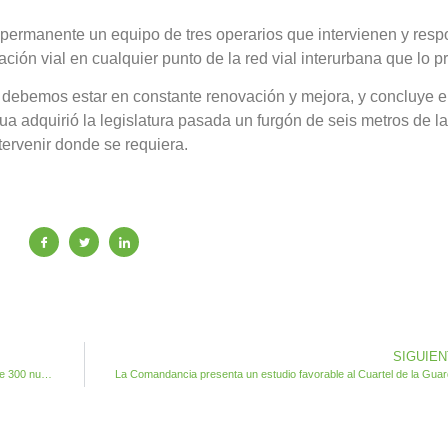
permanente un equipo de tres operarios que intervienen y res
ión vial en cualquier punto de la red vial interurbana que lo pr
e debemos estar en constante renovación y mejora, y concluye e
gua adquirió la legislatura pasada un furgón de seis metros de l
ervenir donde se requiera.
SIGUIE
El Ayuntamiento amplia el Cementerio de Antigua con cerca de 300 nuevas unidades de enterramiento