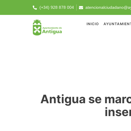
(+34) 928 878 004
atencionalciudadano@ay
INICIO
AYUNTAMIEN
Antigua se marc
inse