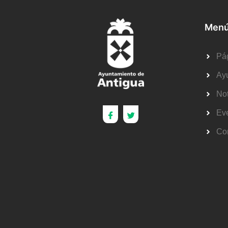
Menú
Pág
Ay
Not
Ev
Co