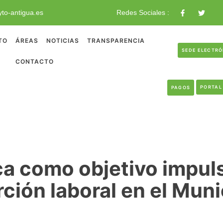
to-antigua.es
Redes Sociales :
TO
ÁREAS
NOTICIAS
TRANSPARENCIA
SEDE ELECTR
CONTACTO
PORTAL
PAGOS
a como objetivo impulsa
rción laboral en el Muni