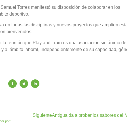
 Samuel Torres manifestó su disposición de colaborar en los
bito deportivo.
va en todas las disciplinas y nuevos proyectos que amplíen est
son bienvenidos.
la reunión que Play and Train es una asociación sin ánimo de 
 y al ámbito laboral, independientemente de su capacidad, gén
Siguiente
Antigua da a probar los sabores del
Una vez más Pepe Melián y Andrés Armas ofrecen un acogedor portal de Antigua en Feaga