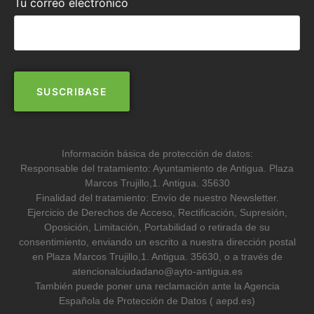
Tu correo electrónico
Información básica de protección de datos:
Responsable del tratamiento: Ayuntamiento de Antigua. Plaza
Marcos Trujillo,1. Antigua. 35630
Finalidad del tratamiento: Envío de nuestro Newsletter.
Ejercicio de Derechos de Acceso, Rectificación, Supresión,
Oposición, Limitación, Portabilidad o retirada de su
consentimiento, enviando un escrito a nuestra dirección postal
en Plaza Marcos Trujillo,1. Antigua. 35630, o a través de
atencionalciudadano@ayto-antigua.es
También puede poner una reclamación ante la Agencia
Española de Protección de Datos ( aepd.es)