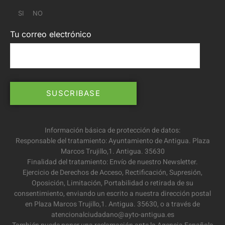
SI
NO
Tu correo electrónico
Información básica de protección de datos:
Responsable del tratamiento: Ayuntamiento de Antigua. Plaza
Marcos Trujillo,1. Antigua. 35630
Finalidad del tratamiento: Envío de nuestro Newsletter.
Ejercicio de Derechos de Acceso, Rectificación, Supresión,
Oposición, Limitación, Portabilidad o retirada de su
consentimiento, enviando un escrito a nuestra dirección postal
en Plaza Marcos Trujillo,1. Antigua. 35630, o a través de
atencionalciudadano@ayto-antigua.es