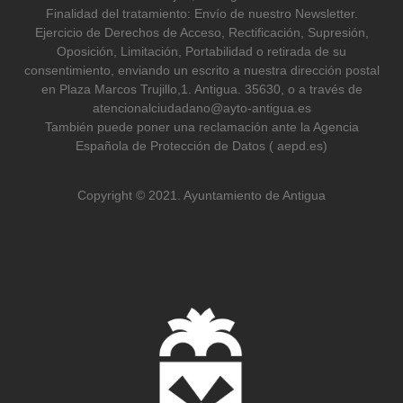
Finalidad del tratamiento: Envío de nuestro Newsletter.
Ejercicio de Derechos de Acceso, Rectificación, Supresión,
Oposición, Limitación, Portabilidad o retirada de su
consentimiento, enviando un escrito a nuestra dirección postal
en Plaza Marcos Trujillo,1. Antigua. 35630, o a través de
atencionalciudadano@ayto-antigua.es
También puede poner una reclamación ante la Agencia
Española de Protección de Datos ( aepd.es)
Copyright © 2021. Ayuntamiento de Antigua