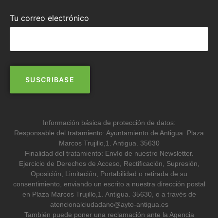
Tu correo electrónico
Información básica de protección de datos:
Responsable del tratamiento: Ayuntamiento de Antigua. Plaza
Marcos Trujillo,1. Antigua. 35630
Finalidad del tratamiento: Envío de nuestro Newsletter.
Ejercicio de Derechos de Acceso, Rectificación, Supresión,
Oposición, Limitación, Portabilidad o retirada de su
consentimiento, enviando un escrito a nuestra dirección postal
en Plaza Marcos Trujillo,1. Antigua. 35630, o a través de
atencionalciudadano@ayto-antigua.es
También puede poner una reclamación ante la Agencia