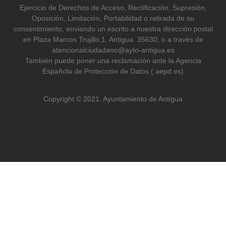
Ejercicio de Derechos de Acceso, Rectificación, Supresión,
Oposición, Limitación, Portabilidad o retirada de su
consentimiento, enviando un escrito a nuestra dirección postal
en Plaza Marcos Trujillo,1. Antigua. 35630, o a través de
atencionalciudadano@ayto-antigua.es
También puede poner una reclamación ante la Agencia
Española de Protección de Datos ( aepd.es)
Copyright © 2021. Ayuntamiento de Antigua