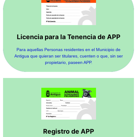
Se seguirán los pasos que a continuación se indican en
Licencia para la Tenencia de APP
el siguiente enlace
Para aquellas Personas residentes en el Municipio de
TRAMITAR
Antigua que quieran ser titulares, cuenten o que, sin ser
propietario, paseen APP.
Se seguirán los pasos que a continuación se indican en
el siguiente enlace
TRAMITAR
Registro de APP