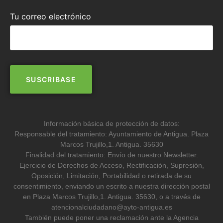
Tu correo electrónico
Información básica de protección de datos:
Responsable del tratamiento: Ayuntamiento de Antigua. Plaza
Marcos Trujillo,1. Antigua. 35630
Finalidad del tratamiento: Envío de nuestro Newsletter.
Ejercicio de Derechos de Acceso, Rectificación, Supresión,
Oposición, Limitación, Portabilidad o retirada de su
consentimiento, enviando un escrito a nuestra dirección postal
en Plaza Marcos Trujillo,1. Antigua. 35630, o a través de
atencionalciudadano@ayto-antigua.es
También puede poner una reclamación ante la Agencia