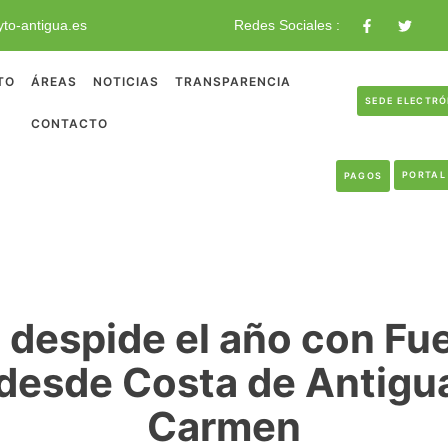
to-antigua.es
Redes Sociales :
TO
ÁREAS
NOTICIAS
TRANSPARENCIA
SEDE ELECTR
CONTACTO
PORTAL
PAGOS
 despide el año con Fue
desde Costa de Antigua
Carmen