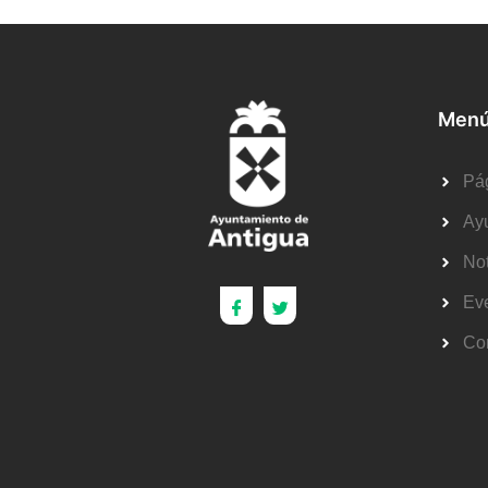
Menú
Pág
Ay
Not
Ev
Co