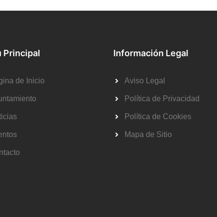
 Principal
Información Legal
ina de Inicio
Aviso Legal
untamiento
Política de Privacidad
icias
Política de Cookies
entos
Mapa de Sitio
ntacto