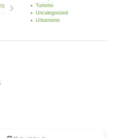
Turismo
NTE
Más de 260 pymes y autónomos se benefician de la convocatoria de 2 millones de euros del Ayuntamiento de Antigua
Uncategorized
Urbanismo
s