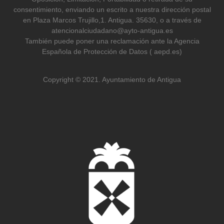
consentimiento, enviando un escrito a nuestra dirección postal
en Plaza Marcos Trujillo,1. Antigua. 35630, o a través de
atencionalciudadano@ayto-antigua.es
También puede poner una reclamación ante la Agencia
Española de Protección de Datos ( aepd.es)
Copyright © 2021. Ayuntamiento de Antigua