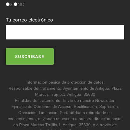
SI
NO
Tu correo electrónico
Información básica de protección de datos:
Responsable del tratamiento: Ayuntamiento de Antigua. Plaza
Marcos Trujillo,1. Antigua. 35630
Finalidad del tratamiento: Envío de nuestro Newsletter.
Ejercicio de Derechos de Acceso, Rectificación, Supresión,
Oposición, Limitación, Portabilidad o retirada de su
consentimiento, enviando un escrito a nuestra dirección postal
en Plaza Marcos Trujillo,1. Antigua. 35630, o a través de