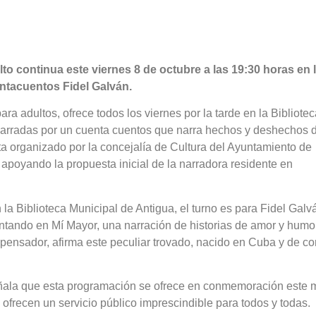
lto continua este viernes 8 de octubre a las 19:30 horas en 
entacuentos Fidel Galván.
ara adultos, ofrece todos los viernes por la tarde en la Bibliote
, narradas por un cuenta cuentos que narra hechos y deshechos 
ta organizado por la concejalía de Cultura del Ayuntamiento de
apoyando la propuesta inicial de la narradora residente en
 la Biblioteca Municipal de Antigua, el turno es para Fidel Galv
tando en Mí Mayor, una narración de historias de amor y humor
 malpensador, afirma este peculiar trovado, nacido en Cuba y de c
señala que esta programación se ofrece en conmemoración este 
 ofrecen un servicio público imprescindible para todos y todas.