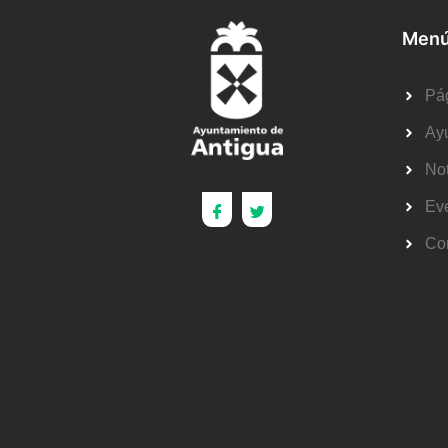
Menú
Pág
Ay
Not
Ev
Co