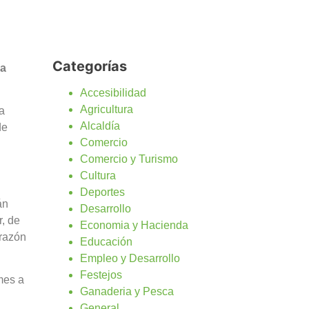
Categorías
la
Accesibilidad
Agricultura
ca
Alcaldía
de
Comercio
Comercio y Turismo
Cultura
Deportes
án
Desarrollo
, de
Economia y Hacienda
orazón
Educación
Empleo y Desarrollo
Festejos
mes a
Ganaderia y Pesca
General