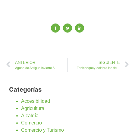
ANTERIOR
SIGUIENTE
Aguas de Antigua invierte 300.000 euros en aumentar la producción y garantizar el suministro ante cualquier imprevisto
Tenicosquey celebra las fiestas en las que los tacones sobran
Categorías
Accesibilidad
Agricultura
Alcaldía
Comercio
Comercio y Turismo