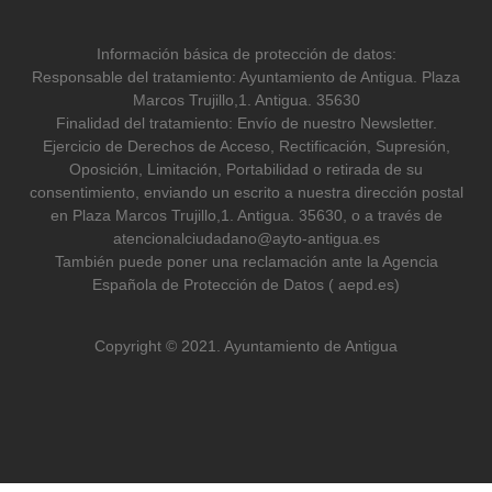
Información básica de protección de datos:
Responsable del tratamiento: Ayuntamiento de Antigua. Plaza
Marcos Trujillo,1. Antigua. 35630
Finalidad del tratamiento: Envío de nuestro Newsletter.
Ejercicio de Derechos de Acceso, Rectificación, Supresión,
Oposición, Limitación, Portabilidad o retirada de su
consentimiento, enviando un escrito a nuestra dirección postal
en Plaza Marcos Trujillo,1. Antigua. 35630, o a través de
atencionalciudadano@ayto-antigua.es
También puede poner una reclamación ante la Agencia
Española de Protección de Datos ( aepd.es)
Copyright © 2021. Ayuntamiento de Antigua