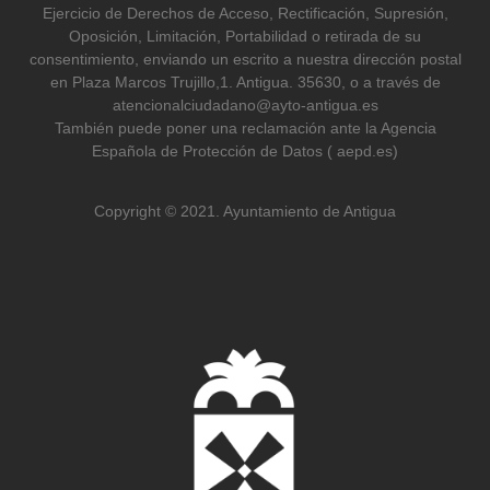
Ejercicio de Derechos de Acceso, Rectificación, Supresión,
Oposición, Limitación, Portabilidad o retirada de su
consentimiento, enviando un escrito a nuestra dirección postal
en Plaza Marcos Trujillo,1. Antigua. 35630, o a través de
atencionalciudadano@ayto-antigua.es
También puede poner una reclamación ante la Agencia
Española de Protección de Datos ( aepd.es)
Copyright © 2021. Ayuntamiento de Antigua