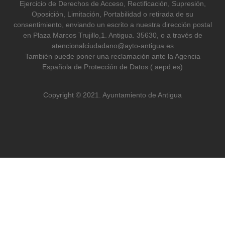
Ejercicio de Derechos de Acceso, Rectificación, Supresión,
Oposición, Limitación, Portabilidad o retirada de su
consentimiento, enviando un escrito a nuestra dirección postal
en Plaza Marcos Trujillo,1. Antigua. 35630, o a través de
atencionalciudadano@ayto-antigua.es
También puede poner una reclamación ante la Agencia
Española de Protección de Datos ( aepd.es)
Copyright © 2021. Ayuntamiento de Antigua