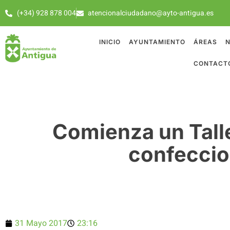
(+34) 928 878 004
atencionalciudadano@ayto-antigua.es
INICIO
AYUNTAMIENTO
ÁREAS
N
CONTACT
Comienza un Tall
confeccio
31 Mayo 2017
23:16