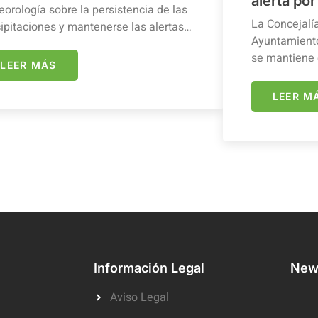
alerta por
orología sobre la persistencia de las
La Concejalí
ipitaciones y mantenerse las alertas…
Ayuntamiento
se mantiene 
LEER MÁS
LEER M
Información Legal
News
Aviso Legal