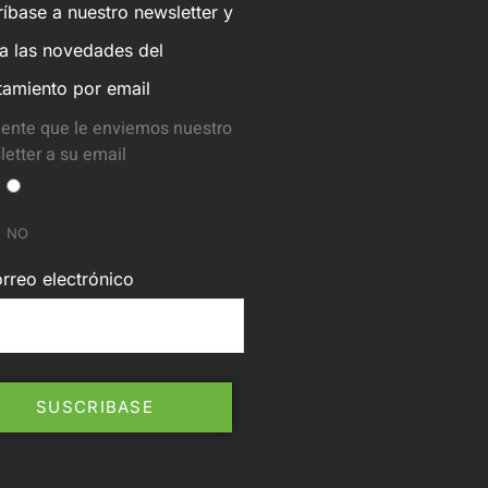
íbase a nuestro newsletter y
ba las novedades del
tamiento por email
ente que le enviemos nuestro
etter a su email
NO
rreo electrónico