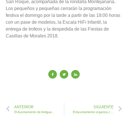
San Roque, acompañada de la rondalla Montejanana.
Los pequeños y pequeñas cerrarán la programación
festiva el domingo por la tarde a partir de las 18:00 horas
con un pase de modelos, la Escala HiFi Infantil, la
entrega de trofeos y la despedida de las Fiestas de
Casillas de Morales 2018.
ANTERIOR
SIGUIENTE
El Ayuntamiento de Antigua pinta las dos guaguas municipales que realizan el transporte escolar
El Ayuntamiento organiza clases de Ballet gratuitas para niños y niñas desde 4 años de edad