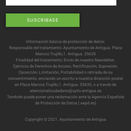
Información básica de protección de datos:
Responsable del tratamiento: Ayuntamiento de Antigua. Plaza
Marcos Trujillo,1. Antigua. 35630
Finalidad del tratamiento: Envío de nuestro Newsletter.
Ejercicio de Derechos de Acceso, Rectificación, Supresión,
Oposición, Limitación, Portabilidad o retirada de su
consentimiento, enviando un escrito a nuestra dirección postal
en Plaza Marcos Trujillo,1. Antigua. 35630, o a través de
atencionalciudadano@ayto-antigua.es
También puede poner una reclamación ante la Agencia Española
de Protección de Datos ( aepd.es)
Copyright © 2021. Ayuntamiento de Antigua