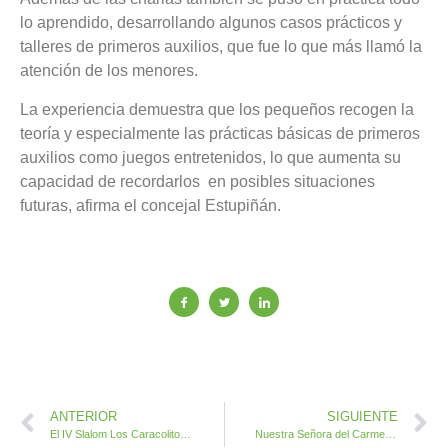
lo aprendido, desarrollando algunos casos prácticos y
talleres de primeros auxilios, que fue lo que más llamó la
atención de los menores.
La experiencia demuestra que los pequeños recogen la
teoría y especialmente las prácticas básicas de primeros
auxilios como juegos entretenidos, lo que aumenta su
capacidad de recordarlos en posibles situaciones
futuras, afirma el concejal Estupiñán.
ANTERIOR
SIGUIENTE
El IV Slalom Los Caracolitos-Concejalía de Deportes da el pistoletazo de salida a las fiestas patronales de Salinas del Carmen
Nuestra Señora del Carmen y un amplio dispositivo de seguridad velan por los pilotos del motor canario en el IV Slalom de Salinas