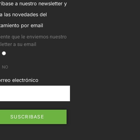
íbase a nuestro newsletter y
ba las novedades del
tamiento por email
ente que le enviemos nuestro
etter a su email
NO
rreo electrónico