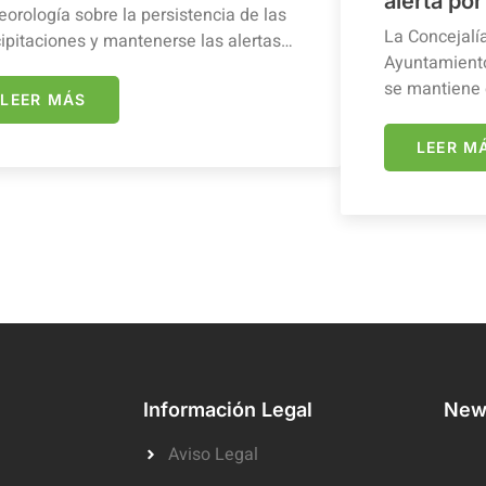
alerta por
orología sobre la persistencia de las
La Concejalí
ipitaciones y mantenerse las alertas…
Ayuntamiento
se mantiene 
LEER MÁS
LEER M
Información Legal
News
Aviso Legal