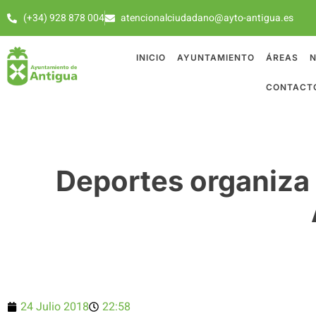
(+34) 928 878 004
atencionalciudadano@ayto-antigua.es
INICIO
AYUNTAMIENTO
ÁREAS
N
CONTACT
Deportes organiza 
24 Julio 2018
22:58