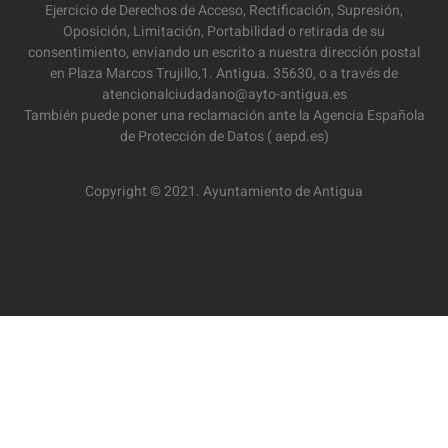
Ejercicio de Derechos de Acceso, Rectificación, Supresión,
Oposición, Limitación, Portabilidad o retirada de su
consentimiento, enviando un escrito a nuestra dirección postal
en Plaza Marcos Trujillo,1. Antigua. 35630, o a través de
atencionalciudadano@ayto-antigua.es
También puede poner una reclamación ante la Agencia Española
de Protección de Datos ( aepd.es)
Copyright © 2021. Ayuntamiento de Antigua