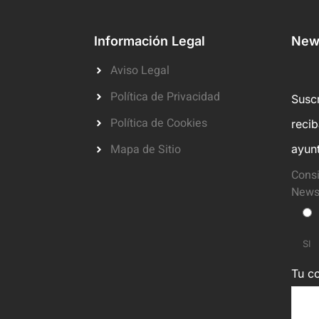
Información Legal
News
Aviso Legal
Política de Privacidad
Suscr
Política de Cookies
reci
Mapa de Sitio
ayun
Consi
Newsl
SI
Tu co