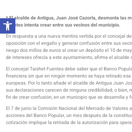
Abrir barra de herramientas
* El alcalde de Antigua, Juan José Cazorla, desmonta las me
Fuentes intenta crear entre sus vecinos del municipio.
En respuesta a una nueva mentira vertida por el concejal de
oposición con el engaño y generar confusión entre sus veci
riesgo dos millos de euros al crear un depósito el 10 de ma
de intereses ofrecía a este ayuntamiento, afirma el alcalde
El concejal Taishet Fuentes debe saber que el Banco Popul
financiera sin que en ningún momento se haya retirado esa 
europeas. Por lo tanto añade el alcalde de Antigua Juan Jo
sus declaraciones carecen de ninguna credibilidad, o bien, m
fin de crear confusión, en un municipio que se desarrolla y 
El 7 de junio la Comisión Nacional del Mercado de Valores 
acciones del Banco Popular, un mes después de la constituc
cotización implique la retirada de la autorización para oper