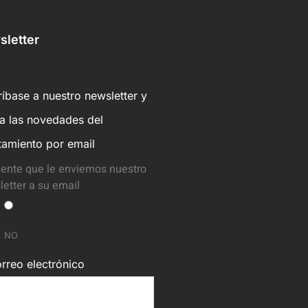
letter
íbase a nuestro newsletter y
ba las novedades del
tamiento por email
ente que le enviemos nuestro
etter a su email
NO
rreo electrónico