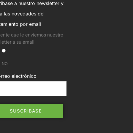
íbase a nuestro newsletter y
ba las novedades del
tamiento por email
ente que le enviemos nuestro
etter a su email
NO
rreo electrónico