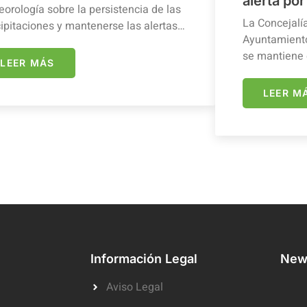
alerta por
orología sobre la persistencia de las
La Concejalí
ipitaciones y mantenerse las alertas…
Ayuntamiento
se mantiene 
LEER MÁS
LEER M
Información Legal
News
Aviso Legal