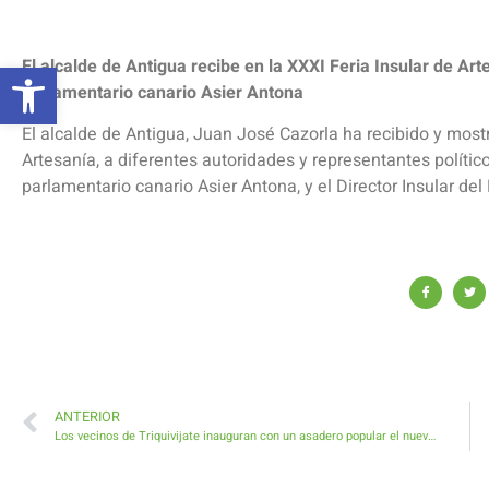
Abrir barra de herramientas
El alcalde de Antigua recibe en la XXXI Feria Insular de Ar
parlamentario canario Asier Antona
El alcalde de Antigua, Juan José Cazorla ha recibido y most
Artesanía, a diferentes autoridades y representantes polític
parlamentario canario Asier Antona, y el Director Insular de
ANTERIOR
Los vecinos de Triquivijate inauguran con un asadero popular el nuevo Merendero