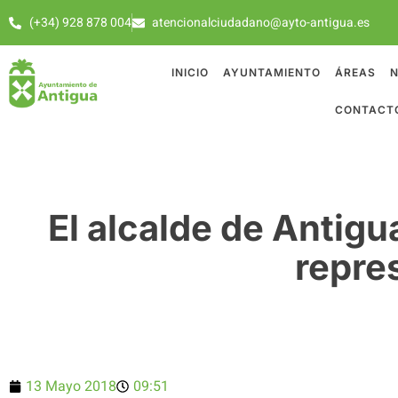
(+34) 928 878 004
atencionalciudadano@ayto-antigua.es
INICIO
AYUNTAMIENTO
ÁREAS
N
CONTACT
El alcalde de Antigu
repre
13 Mayo 2018
09:51