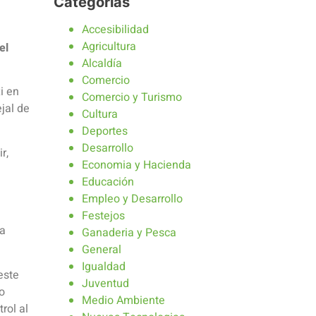
Categorías
Accesibilidad
Agricultura
el
Alcaldía
Comercio
i en
Comercio y Turismo
jal de
Cultura
Deportes
Desarrollo
r,
Economia y Hacienda
Educación
Empleo y Desarrollo
Festejos
 a
Ganaderia y Pesca
General
Igualdad
este
Juventud
o
Medio Ambiente
rol al