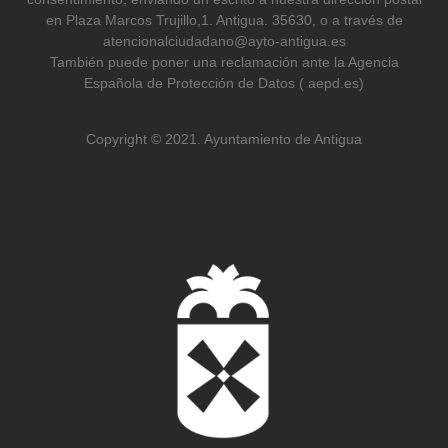
en Plaza Marcos Trujillo,1. Antigua. 35630, o a través de
atencionalciudadano@ayto-antigua.es
También puede poner una reclamación ante la Agencia
Española de Protección de Datos ( aepd.es)
Copyright © 2021. Ayuntamiento de Antigua