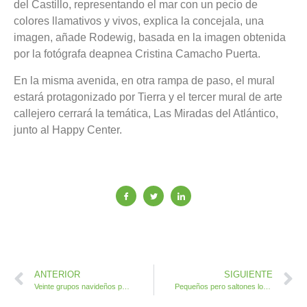
del Castillo, representando el mar con un pecio de
colores llamativos y vivos, explica la concejala, una
imagen, añade Rodewig, basada en la imagen obtenida
por la fotógrafa deapnea Cristina Camacho Puerta.
En la misma avenida, en otra rampa de paso, el mural
estará protagonizado por Tierra y el tercer mural de arte
callejero cerrará la temática, Las Miradas del Atlántico,
junto al Happy Center.
ANTERIOR
SIGUIENTE
Veinte grupos navideños participan en el XXXVII Encuentro Insular de Villancicos de Antigua
Pequeños pero saltones los skaters en la exhibición Skate Fun en Caleta de Fuste