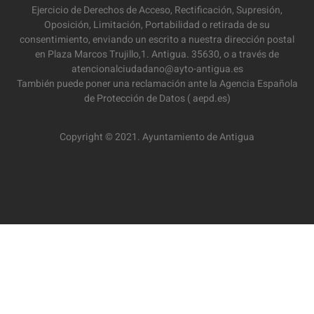
Ejercicio de Derechos de Acceso, Rectificación, Supresión,
Oposición, Limitación, Portabilidad o retirada de su
consentimiento, enviando un escrito a nuestra dirección postal
en Plaza Marcos Trujillo,1. Antigua. 35630, o a través de
atencionalciudadano@ayto-antigua.es
También puede poner una reclamación ante la Agencia Española
de Protección de Datos ( aepd.es)
Copyright © 2021. Ayuntamiento de Antigua