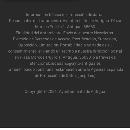
Información básica de protección de datos:
Responsable del tratamiento: Ayuntamiento de Antigua. Plaza
Marcos Trujillo,1. Antigua. 35630
Finalidad del tratamiento: Envío de nuestro Newsletter.
Ejercicio de Derechos de Acceso, Rectificación, Supresión,
Oposición, Limitación, Portabilidad o retirada de su
consentimiento, enviando un escrito a nuestra dirección postal
en Plaza Marcos Trujillo,1. Antigua. 35630, o a través de
atencionalciudadano@ayto-antigua.es
También puede poner una reclamación ante la Agencia Española
de Protección de Datos ( aepd.es)
Copyright © 2021. Ayuntamiento de Antigua