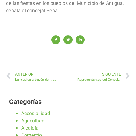
de las fiestas en los pueblos del Municipio de Antigua,
señala el concejal Peña.
ANTERIOR
SIGUIENTE
La música a través del tiempo, alegoría del Carnaval de Antigua 2020
Representantes del Consulado Británico atenderán consultas sobre el Brexit en la Tenencia de Alcaldía en Caleta de Fuste
Categorías
Accesibilidad
Agricultura
Alcaldía
Comercio