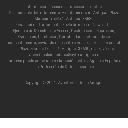
Información básica de protección de datos:
Responsable del tratamiento: Ayuntamiento de Antigua. Plaza
Marcos Trujillo,1. Antigua. 35630
Finalidad del tratamiento: Envío de nuestro Newsletter.
Ejercicio de Derechos de Acceso, Rectificación, Supresión,
Oposición, Limitación, Portabilidad o retirada de su
consentimiento, enviando un escrito a nuestra dirección postal
en Plaza Marcos Trujillo,1. Antigua. 35630, o a través de
atencionalciudadano@ayto-antigua.es
También puede poner una reclamación ante la Agencia Española
de Protección de Datos ( aepd.es)
Copyright © 2021. Ayuntamiento de Antigua