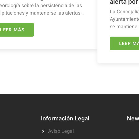
alerta por
orología sobre la persistencia de las
La Concejalí
ipitaciones y mantenerse las alertas…
Ayuntamiento
se mantiene 
LEER MÁS
LEER M
Información Legal
News
Aviso Legal