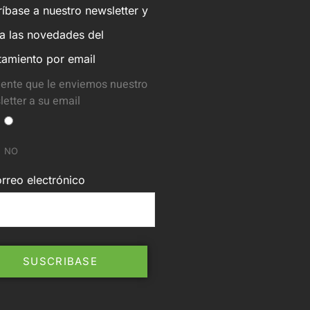
íbase a nuestro newsletter y
ba las novedades del
tamiento por email
ente que le enviemos nuestro
etter a su email
NO
rreo electrónico