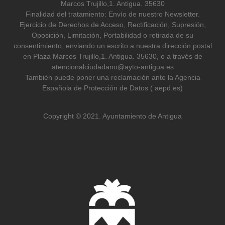
Marcos Trujillo,1. Antigua. 35630
Finalidad del tratamiento: Envío de nuestro Newsletter.
Ejercicio de Derechos de Acceso, Rectificación, Supresión,
Oposición, Limitación, Portabilidad o retirada de su
consentimiento, enviando un escrito a nuestra dirección postal
en Plaza Marcos Trujillo,1. Antigua. 35630, o a través de
atencionalciudadano@ayto-antigua.es
También puede poner una reclamación ante la Agencia
Española de Protección de Datos ( aepd.es)
Copyright © 2021. Ayuntamiento de Antigua