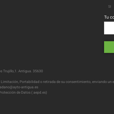
SI
Tu co
 Trujillo,1. Antigua. 35630
 Limitación, Portabilidad o retirada de su consentimiento, enviando un e
iudadano@ayto-antigua.es
rotección de Datos ( aepd.es)