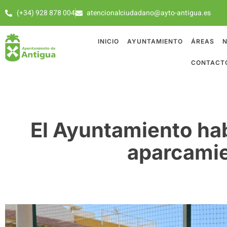
(+34) 928 878 004
atencionalciudadano@ayto-antigua.es
INICIO
AYUNTAMIENTO
ÁREAS
N
CONTACT
El Ayuntamiento hab
aparcamie