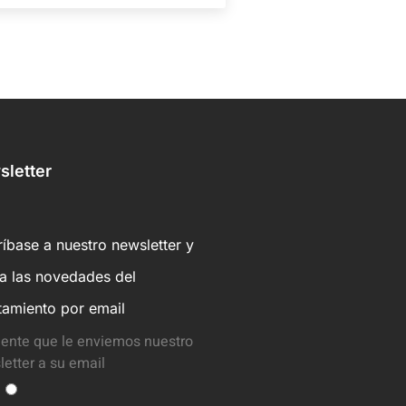
letter
íbase a nuestro newsletter y
ba las novedades del
tamiento por email
ente que le enviemos nuestro
etter a su email