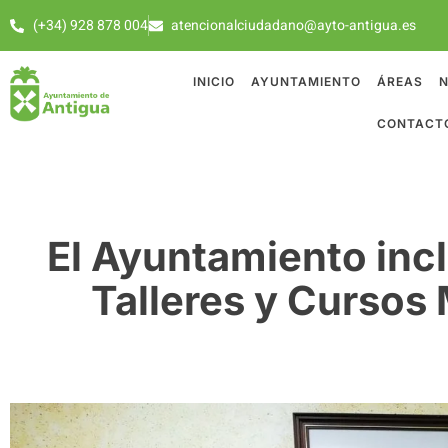
(+34) 928 878 004
atencionalciudadano@ayto-antigua.es
INICIO
AYUNTAMIENTO
ÁREAS
N
CONTACT
El Ayuntamiento inc
Talleres y Cursos 