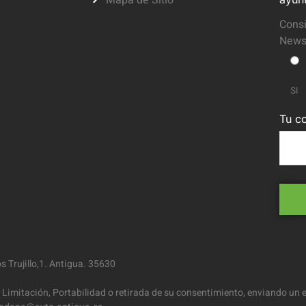
Mapa de Sitio
Consi
Newsl
SI
Tu co
 Trujillo,1. Antigua. 35630
 Limitación, Portabilidad o retirada de su consentimiento, enviando un e