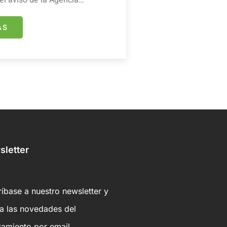
el aviso de la Agencia…
ÁS
letter
íbase a nuestro newsletter y
ba las novedades del
tamiento por email