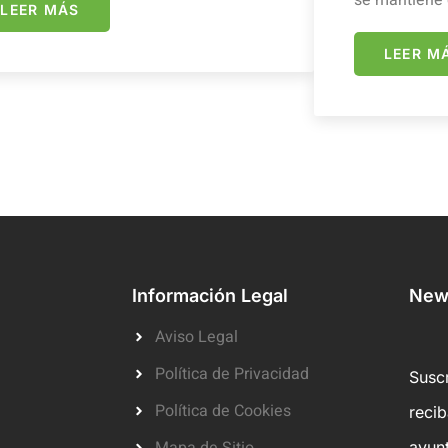
se mantiene 
LEER MÁS
LEER M
Información Legal
News
Aviso Legal
Política de Privacidad
Suscr
Política de Cookies
reci
ayun