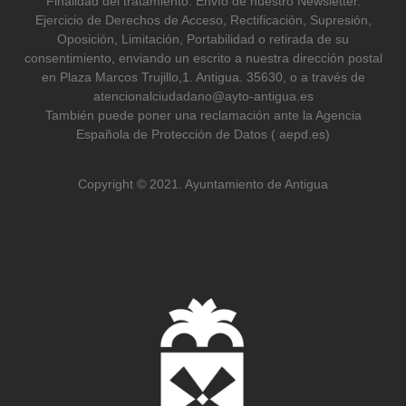
Finalidad del tratamiento: Envío de nuestro Newsletter.
Ejercicio de Derechos de Acceso, Rectificación, Supresión,
Oposición, Limitación, Portabilidad o retirada de su
consentimiento, enviando un escrito a nuestra dirección postal
en Plaza Marcos Trujillo,1. Antigua. 35630, o a través de
atencionalciudadano@ayto-antigua.es
También puede poner una reclamación ante la Agencia
Española de Protección de Datos ( aepd.es)
Copyright © 2021. Ayuntamiento de Antigua