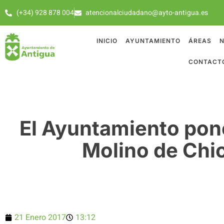
(+34) 928 878 004
atencionalciudadano@ayto-antigua.es
INICIO
AYUNTAMIENTO
ÁREAS
N
CONTACT
El Ayuntamiento pone
Molino de Chi
21 Enero 2017
13:12