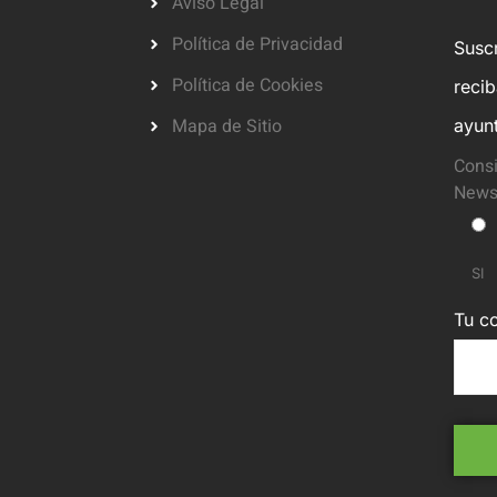
Aviso Legal
Política de Privacidad
Suscr
Política de Cookies
reci
Mapa de Sitio
ayun
Consi
Newsl
SI
Tu co