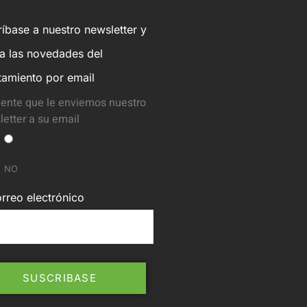
íbase a nuestro newsletter y
ba las novedades del
tamiento por email
ente que le enviemos nuestro
etter a su email
NO
rreo electrónico