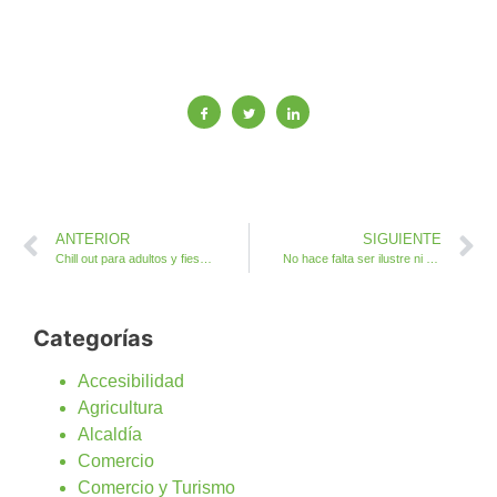
ANTERIOR
SIGUIENTE
Chill out para adultos y fiesta infantil hawaiana en la playa de El Castillo
No hace falta ser ilustre ni señor para que Antigua rinda Homenaje a sus Mayores
Categorías
Accesibilidad
Agricultura
Alcaldía
Comercio
Comercio y Turismo