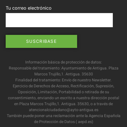
Tu correo electrónico
Información básica de protección de datos:
Responsable del tratamiento: Ayuntamiento de Antigua. Plaza
Marcos Trujillo,1. Antigua. 35630
Finalidad del tratamiento: Envío de nuestro Newsletter.
Ejercicio de Derechos de Acceso, Rectificación, Supresión,
Oposición, Limitación, Portabilidad o retirada de su
consentimiento, enviando un escrito a nuestra dirección postal
en Plaza Marcos Trujillo,1. Antigua. 35630, o a través de
atencionalciudadano@ayto-antigua.es
También puede poner una reclamación ante la Agencia Española
de Protección de Datos ( aepd.es)