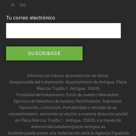
SI
NO
Tu correo electrónico
Información básica de protección de datos:
Responsable del tratamiento: Ayuntamiento de Antigua. Plaza
Marcos Trujillo,1. Antigua. 35630
Finalidad del tratamiento: Envío de nuestro Newsletter.
Ejercicio de Derechos de Acceso, Rectificación, Supresión,
Oposición, Limitación, Portabilidad o retirada de su
consentimiento, enviando un escrito a nuestra dirección postal
en Plaza Marcos Trujillo,1. Antigua. 35630, o a través de
atencionalciudadano@ayto-antigua.es
También puede poner una reclamación ante la Agencia Española