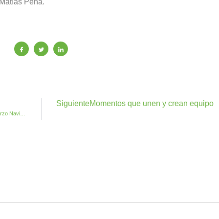
 Matías Peña.
Siguiente
Momentos que unen y crean equipo
Antigua invita a los Mayores del Municipio al tradicional Almuerzo Navideño