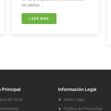
las alertas…
LEER MÁS
 Principal
Información Legal
ina de Inicio
Aviso Legal
untamiento
Política de Privacidad