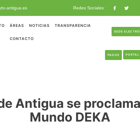
to-antigua.es
Redes Sociales :
TO
ÁREAS
NOTICIAS
TRANSPARENCIA
SEDE ELECTR
CONTACTO
PORTAL
PAGOS
 de Antigua se procla
Mundo DEKA