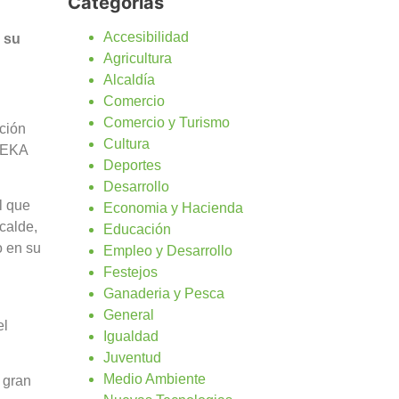
Categorías
Accesibilidad
 su
Agricultura
Alcaldía
Comercio
Comercio y Turismo
ción
Cultura
 DEKA
Deportes
Desarrollo
l que
Economia y Hacienda
calde,
Educación
o en su
Empleo y Desarrollo
Festejos
Ganaderia y Pesca
General
el
Igualdad
Juventud
Medio Ambiente
 gran