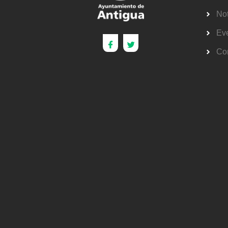
Not
Ev
Co