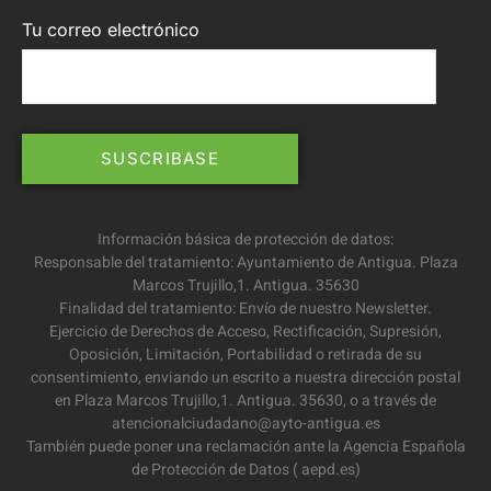
Tu correo electrónico
Información básica de protección de datos:
Responsable del tratamiento: Ayuntamiento de Antigua. Plaza
Marcos Trujillo,1. Antigua. 35630
Finalidad del tratamiento: Envío de nuestro Newsletter.
Ejercicio de Derechos de Acceso, Rectificación, Supresión,
Oposición, Limitación, Portabilidad o retirada de su
consentimiento, enviando un escrito a nuestra dirección postal
en Plaza Marcos Trujillo,1. Antigua. 35630, o a través de
atencionalciudadano@ayto-antigua.es
También puede poner una reclamación ante la Agencia Española
de Protección de Datos ( aepd.es)