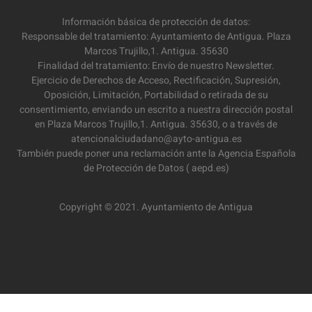
Información básica de protección de datos:
Responsable del tratamiento: Ayuntamiento de Antigua. Plaza
Marcos Trujillo,1. Antigua. 35630
Finalidad del tratamiento: Envío de nuestro Newsletter.
Ejercicio de Derechos de Acceso, Rectificación, Supresión,
Oposición, Limitación, Portabilidad o retirada de su
consentimiento, enviando un escrito a nuestra dirección postal
en Plaza Marcos Trujillo,1. Antigua. 35630, o a través de
atencionalciudadano@ayto-antigua.es
También puede poner una reclamación ante la Agencia Española
de Protección de Datos ( aepd.es)
Copyright © 2021. Ayuntamiento de Antigua