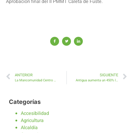
Aprobación final del II PMMT Caleta de Fuste.
ANTERIOR
SIGUIENTE
La Mancomunidad Centro Sur convenia con el Cabildo de Fuerteventura una financiación de 110.000 euros que refuerza la prestación psicosocial
Antigua aumenta un 450% la subvención de agricultura, ganadería y pesca
Categorías
Accesibilidad
Agricultura
Alcaldía