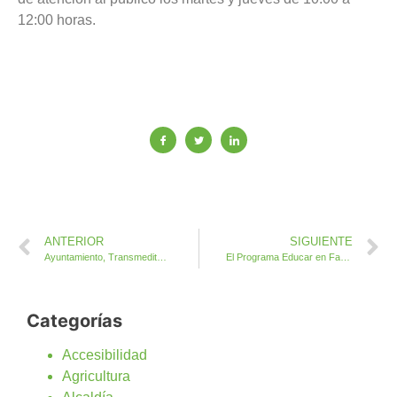
12:00 horas.
ANTERIOR
SIGUIENTE
Ayuntamiento, Transmediterránea y Naviera Armas juntos en la promoción de Antigua y Caleta de Fuste
El Programa Educar en Familia explica cómo evitar y combatir las Adicciones Tecnológicas
Categorías
Accesibilidad
Agricultura