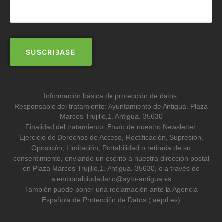
Información básica de protección de datos:
Responsable del tratamiento: Ayuntamiento de Antigua. Plaza
Marcos Trujillo,1. Antigua. 35630
Finalidad del tratamiento: Envío de nuestro Newsletter.
Ejercicio de Derechos de Acceso, Rectificación, Supresión,
Oposición, Limitación, Portabilidad o retirada de su
consentimiento, enviando un escrito a nuestra dirección postal
en Plaza Marcos Trujillo,1. Antigua. 35630, o a través de
atencionalciudadano@ayto-antigua.es
También puede poner una reclamación ante la Agencia
Española de Protección de Datos ( aepd.es)