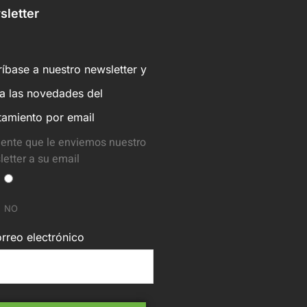
letter
íbase a nuestro newsletter y
ba las novedades del
tamiento por email
ente que le enviemos nuestro
etter a su email
NO
rreo electrónico