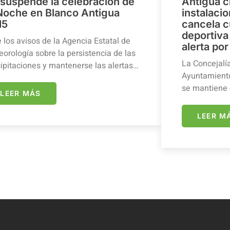
 suspende la celebración de
Antigua c
 Noche en Blanco Antigua
instalaci
15
cancela c
deportiva 
 los avisos de la Agencia Estatal de
alerta por
orología sobre la persistencia de las
La Concejalí
ipitaciones y mantenerse las alertas…
Ayuntamiento
se mantiene 
LEER MÁS
LEER M