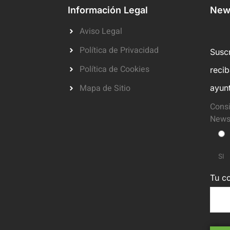
Información Legal
News
Aviso Legal
Política de Privacidad
Suscr
Política de Cookies
reci
Mapa de Sitio
ayun
Consi
Newsl
SI
Tu co