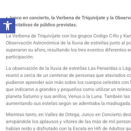
Abrir barra de herramientas
• Junco en concierto, la Verbena de Triquivijate y la Obse
expectativas de público previstas.
La Verbena de Triquivijate con los grupos Codigo C-Ro y Kan
Observación Astronómica de la lluvia de estrellas junto al 
superaron su aforo, resultando los tres eventos diferentes en
participación.
La observación de la lluvia de estrellas Las Perseidas o Lá
reunió a cerca de un centenar de personas que ataviados co
pudieron aprender aún más sobre los cuerpos celestes con 
que indicaron a grandes y pequeños como utilizar un telescop
planeta Saturno y sus anillos, Venus o la Luna. También las 
aumentando sus estelas según se adentraba la madrugada
Mientras tanto, en Valles de Ortega, Junco en Concierto desb
arropándole los aplausos y vítores de las más de mil pers
habían reído y disfrutado con la Escala en Hifi de Adultos 