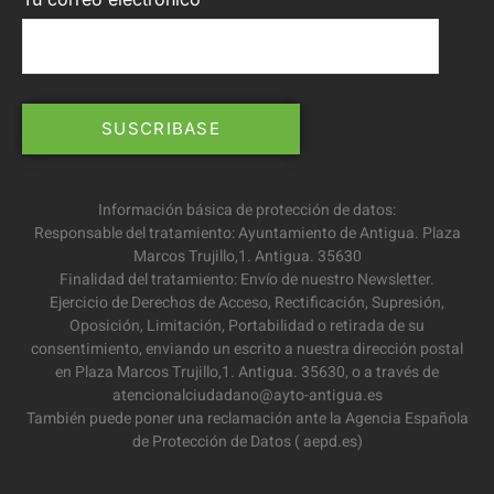
Información básica de protección de datos:
Responsable del tratamiento: Ayuntamiento de Antigua. Plaza
Marcos Trujillo,1. Antigua. 35630
Finalidad del tratamiento: Envío de nuestro Newsletter.
Ejercicio de Derechos de Acceso, Rectificación, Supresión,
Oposición, Limitación, Portabilidad o retirada de su
consentimiento, enviando un escrito a nuestra dirección postal
en Plaza Marcos Trujillo,1. Antigua. 35630, o a través de
atencionalciudadano@ayto-antigua.es
También puede poner una reclamación ante la Agencia Española
de Protección de Datos ( aepd.es)